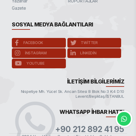
Yazarlar
RÖPORTAJLAR
Gazete
SOSYAL MEDYA BAĞLANTILARI
FACEBOOK
TWITTER
INSTAGRAM
LINKEDIN
YOUTUBE
İLETIŞIM BILGILERIMIZ
Nispetiye Mh. Yücel Sk. Arıcan Sitesi B Blok No:3 K:4 D:10
Levent/Beşiktaş/İSTANBUL
WHATSAPP İHBAR HATTI
+90 212 892 41 95