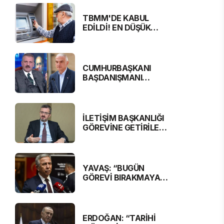
TBMM'DE KABUL
EDİLDİ! EN DÜŞÜK
EMEKLİ MAAŞI 16 BİN
881 LİRA OLUYOR
CUMHURBAŞKANI
BAŞDANIŞMANI
SARAL, BAKAN
ERSOY'A SERT
ELEŞTİRİ
İLETİŞİM BAŞKANLIĞI
GÖREVİNE GETİRİLEN
BURHANETTİN
DURAN'DAN MESAJ
VAR
YAVAŞ: “BUGÜN
GÖREVİ BIRAKMAYA
RAZIYIM”
ERDOĞAN: “TARİHİ