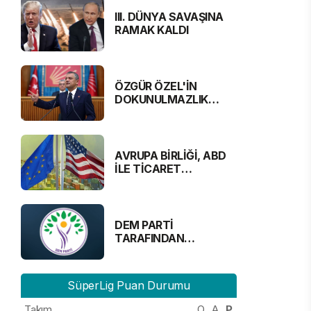
III. DÜNYA SAVAŞINA
RAMAK KALDI
ÖZGÜR ÖZEL'İN
DOKUNULMAZLIK
DOSYASI MECLİS'TE
AVRUPA BİRLİĞİ, ABD
İLE TİCARET
ANLAŞMASINA
YAKLAŞTI
DEM PARTİ
TARAFINDAN
DUYURULDU:
“GAZETECİLER
ALINMAYACAK”
SüperLig Puan Durumu
Takım
O
A
P