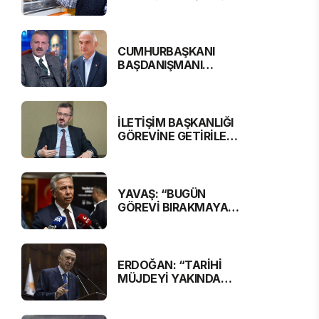
EMEKLİ MAAŞI 16 BİN
881 LİRA OLUYOR
CUMHURBAŞKANI
BAŞDANIŞMANI
SARAL, BAKAN
ERSOY'A SERT
ELEŞTİRİ
İLETİŞİM BAŞKANLIĞI
GÖREVİNE GETİRİLEN
BURHANETTİN
DURAN'DAN MESAJ
VAR
YAVAŞ: “BUGÜN
GÖREVİ BIRAKMAYA
RAZIYIM”
ERDOĞAN: “TARİHİ
MÜJDEYİ YAKINDA
VERECEĞİZ”