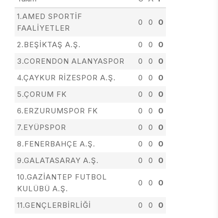
1.AMED SPORTİF
0
0
0
FAALİYETLER
2.BEŞİKTAŞ A.Ş.
0
0
0
3.CORENDON ALANYASPOR
0
0
0
4.ÇAYKUR RİZESPOR A.Ş.
0
0
0
5.ÇORUM FK
0
0
0
6.ERZURUMSPOR FK
0
0
0
7.EYÜPSPOR
0
0
0
8.FENERBAHÇE A.Ş.
0
0
0
9.GALATASARAY A.Ş.
0
0
0
10.GAZİANTEP FUTBOL
0
0
0
KULÜBÜ A.Ş.
11.GENÇLERBİRLİĞİ
0
0
0