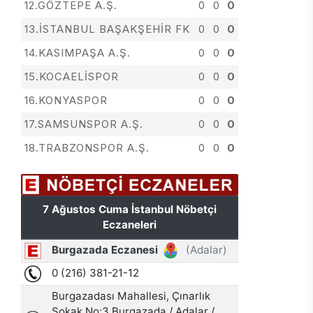
12.GÖZTEPE A.Ş.
0
0
0
13.İSTANBUL BAŞAKŞEHİR FK
0
0
0
14.KASIMPAŞA A.Ş.
0
0
0
15.KOCAELİSPOR
0
0
0
16.KONYASPOR
0
0
0
17.SAMSUNSPOR A.Ş.
0
0
0
18.TRABZONSPOR A.Ş.
0
0
0