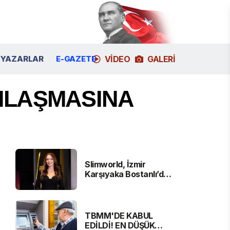
YAZARLAR
E-GAZETE
VIDEO
GALERI
ANLAŞMASINA
Slimworld, İzmir
Karşıyaka Bostanlı’da
Yeni Şubesini Hizmete
Açtı
TBMM'DE KABUL
EDİLDİ! EN DÜŞÜK