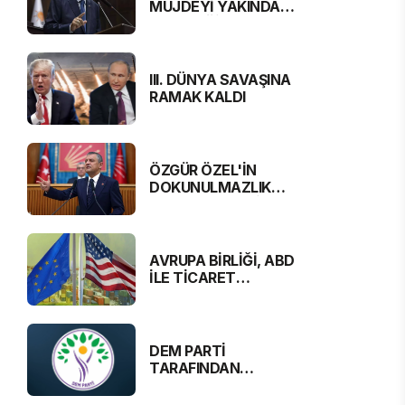
MÜJDEYİ YAKINDA
VERECEĞİZ”
III. DÜNYA SAVAŞINA
RAMAK KALDI
ÖZGÜR ÖZEL'İN
DOKUNULMAZLIK
DOSYASI MECLİS'TE
AVRUPA BİRLİĞİ, ABD
İLE TİCARET
ANLAŞMASINA
YAKLAŞTI
DEM PARTİ
TARAFINDAN
DUYURULDU:
“GAZETECİLER