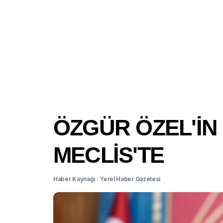
ÖZGÜR ÖZEL'İN
MECLİS'TE
Haber Kaynağı : Yerel Haber Gazetesi