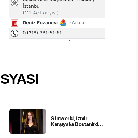
SYASI
Slimworld, İzmir
Karşıyaka Bostanlı’da
Yeni Şubesini Hizmete
Açtı