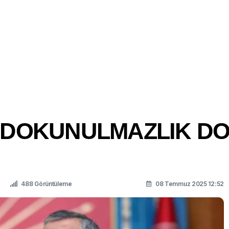
 DOKUNULMAZLIK DO
488 Görüntüleme
08 Temmuz 2025 12:52