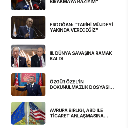
BIRAKMAYA RAZIYIM”
ERDOĞAN: “TARİHİ MÜJDEYİ
YAKINDA VERECEĞİZ”
III. DÜNYA SAVAŞINA RAMAK
KALDI
ÖZGÜR ÖZEL'İN
DOKUNULMAZLIK DOSYASI
MECLİS'TE
AVRUPA BİRLİĞİ, ABD İLE
TİCARET ANLAŞMASINA
YAKLAŞTI