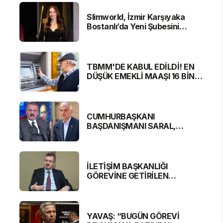
Slimworld, İzmir Karşıyaka
Bostanlı’da Yeni Şubesini
Hizmete Açtı
TBMM'DE KABUL EDİLDİ! EN
DÜŞÜK EMEKLİ MAAŞI 16 BİN
881 LİRA OLUYOR
CUMHURBAŞKANI
BAŞDANIŞMANI SARAL,
BAKAN ERSOY'A SERT
ELEŞTİRİ
İLETİŞİM BAŞKANLIĞI
GÖREVİNE GETİRİLEN
BURHANETTİN DURAN'DAN
MESAJ VAR
YAVAŞ: “BUGÜN GÖREVİ