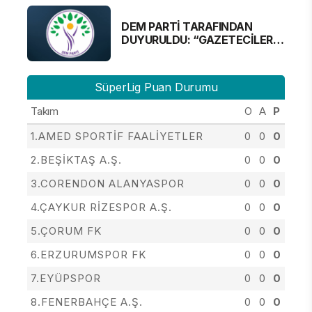
DEM PARTİ TARAFINDAN
DUYURULDU: “GAZETECİLER
ALINMAYACAK”
SüperLig Puan Durumu
Takım
O
A
P
1.AMED SPORTİF FAALİYETLER
0
0
0
2.BEŞİKTAŞ A.Ş.
0
0
0
3.CORENDON ALANYASPOR
0
0
0
4.ÇAYKUR RİZESPOR A.Ş.
0
0
0
5.ÇORUM FK
0
0
0
6.ERZURUMSPOR FK
0
0
0
7.EYÜPSPOR
0
0
0
8.FENERBAHÇE A.Ş.
0
0
0