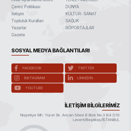
Çerez Politikası
DÜNYA
İletişim
KÜLTÜR- SANAT
Topluluk Kuralları
SAĞLIK
Yazarlar
RÖPORTAJLAR
Gazete
SOSYAL MEDYA BAĞLANTILARI
FACEBOOK
TWITTER
INSTAGRAM
LINKEDIN
YOUTUBE
İLETIŞIM BILGILERIMIZ
Nispetiye Mh. Yücel Sk. Arıcan Sitesi B Blok No:3 K:4 D:10
Levent/Beşiktaş/İSTANBUL