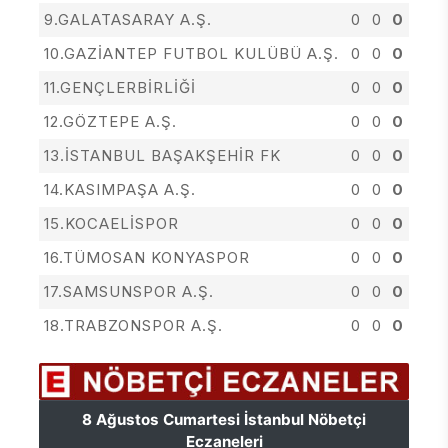
9.GALATASARAY A.Ş.
0
0
0
10.GAZİANTEP FUTBOL KULÜBÜ A.Ş.
0
0
0
11.GENÇLERBİRLİĞİ
0
0
0
12.GÖZTEPE A.Ş.
0
0
0
13.İSTANBUL BAŞAKŞEHİR FK
0
0
0
14.KASIMPAŞA A.Ş.
0
0
0
15.KOCAELİSPOR
0
0
0
16.TÜMOSAN KONYASPOR
0
0
0
17.SAMSUNSPOR A.Ş.
0
0
0
18.TRABZONSPOR A.Ş.
0
0
0