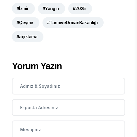
#İzmir
#Yangın
#2025
#Çeşme
#TarımveOrmanBakanlığı
#açıklama
Yorum Yazın