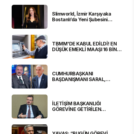
Slimworld, İzmir Karşıyaka
Bostanlı’da Yeni Şubesini
Hizmete Açtı
TBMM'DE KABUL EDİLDİ! EN
DÜŞÜK EMEKLİ MAAŞI 16 BİN
881 LİRA OLUYOR
CUMHURBAŞKANI
BAŞDANIŞMANI SARAL,
BAKAN ERSOY'A SERT
ELEŞTİRİ
İLETİŞİM BAŞKANLIĞI
GÖREVİNE GETİRİLEN
BURHANETTİN DURAN'DAN
MESAJ VAR
YAVAŞ: “BUGÜN GÖREVİ