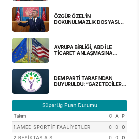
ÖZGÜR ÖZEL'İN
DOKUNULMAZLIK DOSYASI
MECLİS'TE
AVRUPA BİRLİĞİ, ABD İLE
TİCARET ANLAŞMASINA
YAKLAŞTI
DEM PARTİ TARAFINDAN
DUYURULDU: “GAZETECİLER
ALINMAYACAK”
SüperLig Puan Durumu
Takım
O
A
P
1.AMED SPORTİF FAALİYETLER
0
0
0
2.BEŞİKTAŞ A.Ş.
0
0
0