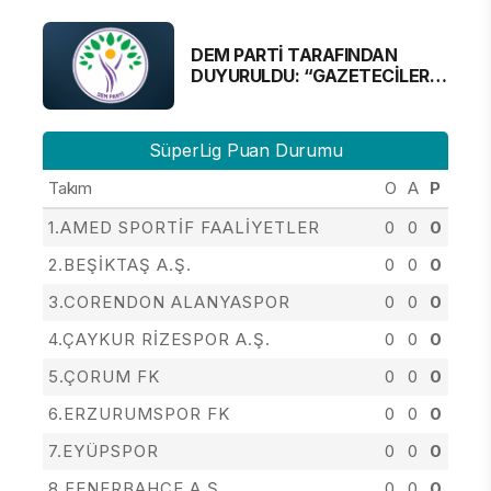
DEM PARTİ TARAFINDAN
DUYURULDU: “GAZETECİLER
ALINMAYACAK”
SüperLig Puan Durumu
Takım
O
A
P
1.AMED SPORTİF FAALİYETLER
0
0
0
2.BEŞİKTAŞ A.Ş.
0
0
0
3.CORENDON ALANYASPOR
0
0
0
4.ÇAYKUR RİZESPOR A.Ş.
0
0
0
5.ÇORUM FK
0
0
0
6.ERZURUMSPOR FK
0
0
0
7.EYÜPSPOR
0
0
0
8.FENERBAHÇE A.Ş.
0
0
0