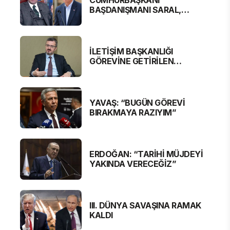
CUMHURBAŞKANI
BAŞDANIŞMANI SARAL,
BAKAN ERSOY'A SERT
ELEŞTİRİ
İLETİŞİM BAŞKANLIĞI
GÖREVİNE GETİRİLEN
BURHANETTİN DURAN'DAN
MESAJ VAR
YAVAŞ: “BUGÜN GÖREVİ
BIRAKMAYA RAZIYIM”
ERDOĞAN: “TARİHİ MÜJDEYİ
YAKINDA VERECEĞİZ”
III. DÜNYA SAVAŞINA RAMAK
KALDI