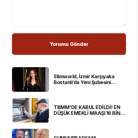
Slimworld, İzmir Karşıyaka
Bostanlı’da Yeni Şubesini
Hizmete Açtı
TBMM'DE KABUL EDİLDİ! EN
DÜŞÜK EMEKLİ MAAŞI 16 BİN
881 LİRA OLUYOR