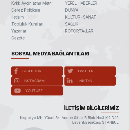
Kvkk Aydınlatma Metni
YEREL HABERLER
Çerez Politikası
DÜNYA
İletişim
KÜLTÜR- SANAT
Topluluk Kuralları
SAĞLIK
Yazarlar
RÖPORTAJLAR
Gazete
SOSYAL MEDYA BAĞLANTILARI
FACEBOOK
TWITTER
INSTAGRAM
LINKEDIN
YOUTUBE
İLETIŞIM BILGILERIMIZ
Nispetiye Mh. Yücel Sk. Arıcan Sitesi B Blok No:3 K:4 D:10
Levent/Beşiktaş/İSTANBUL