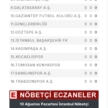
9.GALATASARAY A.Ş.
0
0
0
10.GAZİANTEP FUTBOL KULÜBÜ A.Ş.
0
0
0
11.GENÇLERBİRLİĞİ
0
0
0
12.GÖZTEPE A.Ş.
0
0
0
13.İSTANBUL BAŞAKŞEHİR FK
0
0
0
14.KASIMPAŞA A.Ş.
0
0
0
15.KOCAELİSPOR
0
0
0
16.TÜMOSAN KONYASPOR
0
0
0
17.SAMSUNSPOR A.Ş.
0
0
0
18.TRABZONSPOR A.Ş.
0
0
0