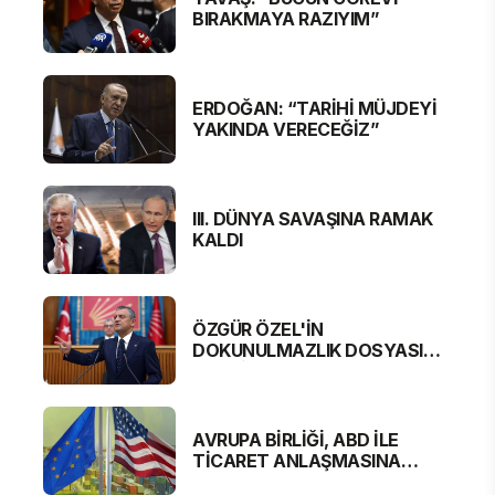
BIRAKMAYA RAZIYIM”
ERDOĞAN: “TARİHİ MÜJDEYİ
YAKINDA VERECEĞİZ”
III. DÜNYA SAVAŞINA RAMAK
KALDI
ÖZGÜR ÖZEL'İN
DOKUNULMAZLIK DOSYASI
MECLİS'TE
AVRUPA BİRLİĞİ, ABD İLE
TİCARET ANLAŞMASINA
YAKLAŞTI