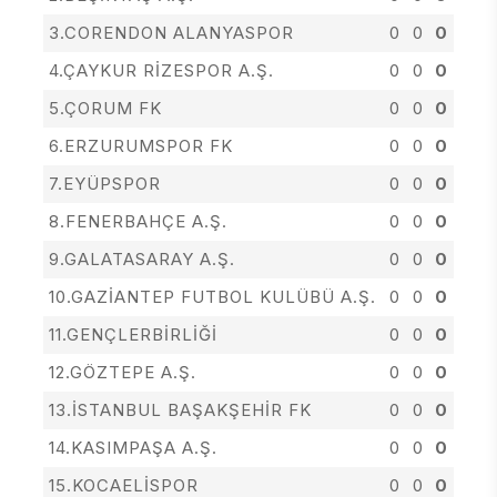
3.CORENDON ALANYASPOR
0
0
0
4.ÇAYKUR RİZESPOR A.Ş.
0
0
0
5.ÇORUM FK
0
0
0
6.ERZURUMSPOR FK
0
0
0
7.EYÜPSPOR
0
0
0
8.FENERBAHÇE A.Ş.
0
0
0
9.GALATASARAY A.Ş.
0
0
0
10.GAZİANTEP FUTBOL KULÜBÜ A.Ş.
0
0
0
11.GENÇLERBİRLİĞİ
0
0
0
12.GÖZTEPE A.Ş.
0
0
0
13.İSTANBUL BAŞAKŞEHİR FK
0
0
0
14.KASIMPAŞA A.Ş.
0
0
0
15.KOCAELİSPOR
0
0
0