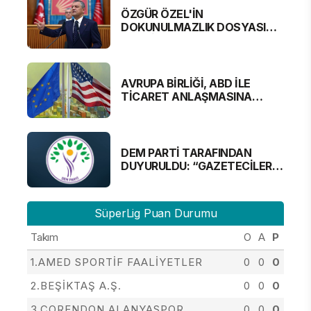
ÖZGÜR ÖZEL'İN
DOKUNULMAZLIK DOSYASI
MECLİS'TE
AVRUPA BİRLİĞİ, ABD İLE
TİCARET ANLAŞMASINA
YAKLAŞTI
DEM PARTİ TARAFINDAN
DUYURULDU: “GAZETECİLER
ALINMAYACAK”
SüperLig Puan Durumu
Takım
O
A
P
1.AMED SPORTİF FAALİYETLER
0
0
0
2.BEŞİKTAŞ A.Ş.
0
0
0
3.CORENDON ALANYASPOR
0
0
0