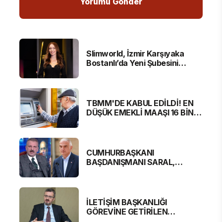
Slimworld, İzmir Karşıyaka
Bostanlı’da Yeni Şubesini
Hizmete Açtı
TBMM'DE KABUL EDİLDİ! EN
DÜŞÜK EMEKLİ MAAŞI 16 BİN
881 LİRA OLUYOR
CUMHURBAŞKANI
BAŞDANIŞMANI SARAL,
BAKAN ERSOY'A SERT
ELEŞTİRİ
İLETİŞİM BAŞKANLIĞI
GÖREVİNE GETİRİLEN
BURHANETTİN DURAN'DAN