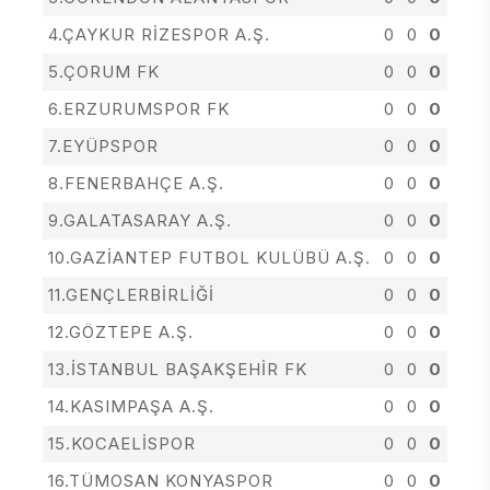
4.ÇAYKUR RİZESPOR A.Ş.
0
0
0
5.ÇORUM FK
0
0
0
6.ERZURUMSPOR FK
0
0
0
7.EYÜPSPOR
0
0
0
8.FENERBAHÇE A.Ş.
0
0
0
9.GALATASARAY A.Ş.
0
0
0
10.GAZİANTEP FUTBOL KULÜBÜ A.Ş.
0
0
0
11.GENÇLERBİRLİĞİ
0
0
0
12.GÖZTEPE A.Ş.
0
0
0
13.İSTANBUL BAŞAKŞEHİR FK
0
0
0
14.KASIMPAŞA A.Ş.
0
0
0
15.KOCAELİSPOR
0
0
0
16.TÜMOSAN KONYASPOR
0
0
0