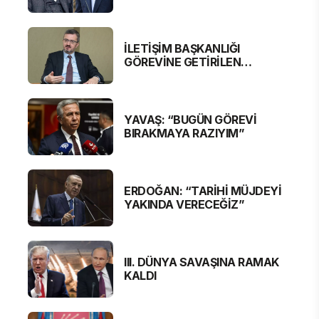
BAKAN ERSOY'A SERT
ELEŞTİRİ
İLETİŞİM BAŞKANLIĞI
GÖREVİNE GETİRİLEN
BURHANETTİN DURAN'DAN
MESAJ VAR
YAVAŞ: “BUGÜN GÖREVİ
BIRAKMAYA RAZIYIM”
ERDOĞAN: “TARİHİ MÜJDEYİ
YAKINDA VERECEĞİZ”
III. DÜNYA SAVAŞINA RAMAK
KALDI