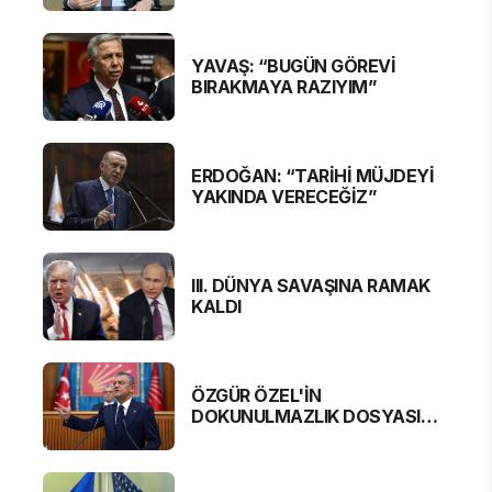
MESAJ VAR
YAVAŞ: “BUGÜN GÖREVİ
BIRAKMAYA RAZIYIM”
ERDOĞAN: “TARİHİ MÜJDEYİ
YAKINDA VERECEĞİZ”
III. DÜNYA SAVAŞINA RAMAK
KALDI
ÖZGÜR ÖZEL'İN
DOKUNULMAZLIK DOSYASI
MECLİS'TE