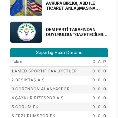
AVRUPA BİRLİĞİ, ABD İLE
TİCARET ANLAŞMASINA
YAKLAŞTI
DEM PARTİ TARAFINDAN
DUYURULDU: “GAZETECİLER
ALINMAYACAK”
SüperLig Puan Durumu
Takım
O
A
P
1.AMED SPORTİF FAALİYETLER
0
0
0
2.BEŞİKTAŞ A.Ş.
0
0
0
3.CORENDON ALANYASPOR
0
0
0
4.ÇAYKUR RİZESPOR A.Ş.
0
0
0
5.ÇORUM FK
0
0
0
6.ERZURUMSPOR FK
0
0
0