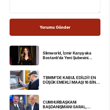
Slimworld, İzmir Karşıyaka
Bostanlı’da Yeni Şubesini
Hizmete Açtı
TBMM'DE KABUL EDİLDİ! EN
DÜŞÜK EMEKLİ MAAŞI 16 BİN
881 LİRA OLUYOR
CUMHURBAŞKANI
BAŞDANIŞMANI SARAL,