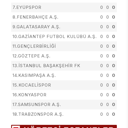
7.EYÜPSPOR
0
0
0
8.FENERBAHÇE A.Ş.
0
0
0
9.GALATASARAY A.Ş.
0
0
0
10.GAZİANTEP FUTBOL KULÜBÜ A.Ş.
0
0
0
11.GENÇLERBİRLİĞİ
0
0
0
12.GÖZTEPE A.Ş.
0
0
0
13.İSTANBUL BAŞAKŞEHİR FK
0
0
0
14.KASIMPAŞA A.Ş.
0
0
0
15.KOCAELİSPOR
0
0
0
16.KONYASPOR
0
0
0
17.SAMSUNSPOR A.Ş.
0
0
0
18.TRABZONSPOR A.Ş.
0
0
0