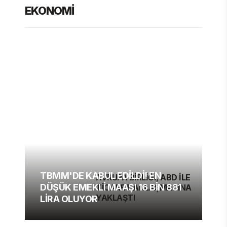
EKONOMİ
TBMM'DE KABUL EDİLDİ! EN
AVRUPA BİRLİĞİ, ABD İLE
DÜŞÜK EMEKLİ MAAŞI 16 BİN 881
TİCARET ANLAŞMASINA
YAKLAŞTI
LİRA OLUYOR