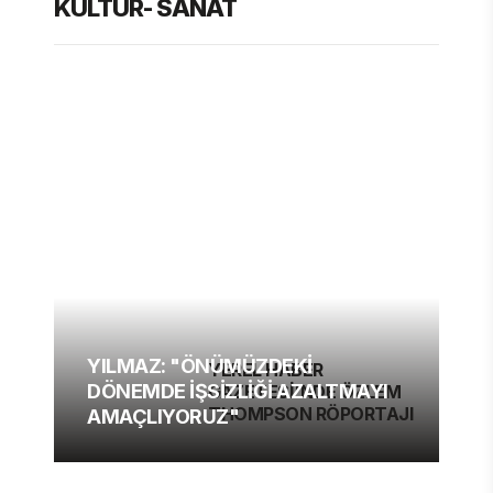
KÜLTÜR- SANAT
YILMAZ: "ÖNÜMÜZDEKİ
YEREL HABER
DÖNEMDE İŞSİZLİĞİ AZALTMAYI
GAZETESİ'NDE ÖZLEM
THOMPSON RÖPORTAJI
AMAÇLIYORUZ"