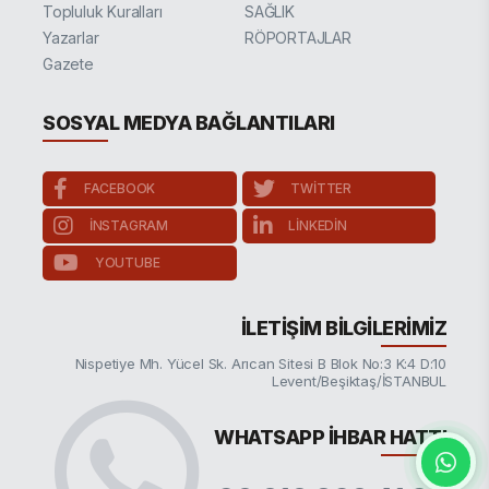
Topluluk Kuralları
SAĞLIK
Yazarlar
RÖPORTAJLAR
Gazete
SOSYAL MEDYA BAĞLANTILARI
FACEBOOK
TWITTER
INSTAGRAM
LINKEDIN
YOUTUBE
İLETIŞIM BILGILERIMIZ
Nispetiye Mh. Yücel Sk. Arıcan Sitesi B Blok No:3 K:4 D:10
Levent/Beşiktaş/İSTANBUL
WHATSAPP İHBAR HATTI