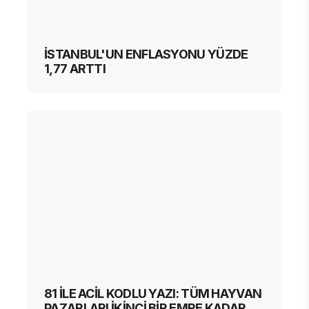
İSTANBUL'UN ENFLASYONU YÜZDE
1,77 ARTTI
81 İLE ACİL KODLU YAZI: TÜM HAYVAN
PAZARLARI İKİNCİ BİR EMRE KADAR