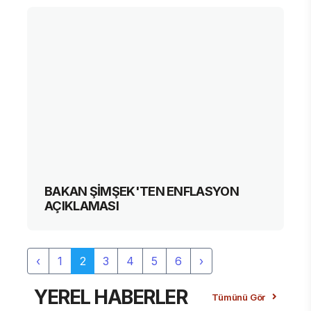
BAKAN ŞİMŞEK'TEN ENFLASYON
AÇIKLAMASI
‹
1
2
3
4
5
6
›
YEREL HABERLER
Tümünü Gör