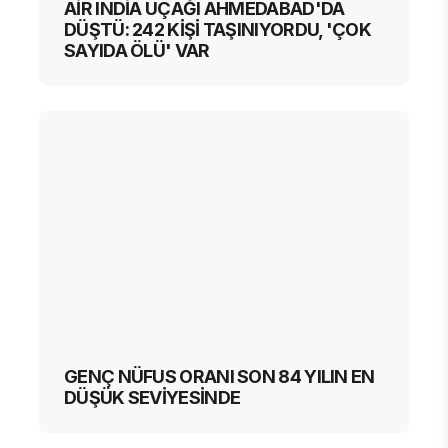
AİR INDİA UÇAĞI AHMEDABAD'DA
DÜŞTÜ: 242 KİŞİ TAŞINIYORDU, 'ÇOK
SAYIDA ÖLÜ' VAR
GENÇ NÜFUS ORANI SON 84 YILIN EN
DÜŞÜK SEVİYESİNDE