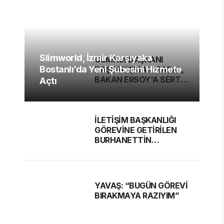
Slimworld, İzmir Karşıyaka
CUMHURBAŞKANI
Bostanlı’da Yeni Şubesini Hizmete
BAŞDANIŞMANI SARAL,
BAKAN ERSOY'A SERT
Açtı
ELEŞTİRİ
İLETİŞİM BAŞKANLIĞI
GÖREVİNE GETİRİLEN
BURHANETTİN
DURAN'DAN MESAJ VAR
YAVAŞ: “BUGÜN GÖREVİ
BIRAKMAYA RAZIYIM”