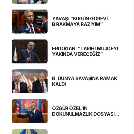
BURHANETTİN DURAN'DAN
MESAJ VAR
YAVAŞ: “BUGÜN GÖREVİ
BIRAKMAYA RAZIYIM”
ERDOĞAN: “TARİHİ MÜJDEYİ
YAKINDA VERECEĞİZ”
III. DÜNYA SAVAŞINA RAMAK
KALDI
ÖZGÜR ÖZEL'İN
DOKUNULMAZLIK DOSYASI
MECLİS'TE