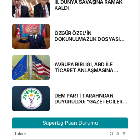
III. DÜNYA SAVAŞINA RAMAK
KALDI
ÖZGÜR ÖZEL'İN
DOKUNULMAZLIK DOSYASI
MECLİS'TE
AVRUPA BİRLİĞİ, ABD İLE
TİCARET ANLAŞMASINA
YAKLAŞTI
DEM PARTİ TARAFINDAN
DUYURULDU: “GAZETECİLER
ALINMAYACAK”
SüperLig Puan Durumu
Takım
O
A
P