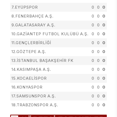
7.EYÜPSPOR
0
0
0
8.FENERBAHÇE A.Ş.
0
0
0
9.GALATASARAY A.Ş.
0
0
0
10.GAZİANTEP FUTBOL KULÜBÜ A.Ş.
0
0
0
11.GENÇLERBİRLİĞİ
0
0
0
12.GÖZTEPE A.Ş.
0
0
0
13.İSTANBUL BAŞAKŞEHİR FK
0
0
0
14.KASIMPAŞA A.Ş.
0
0
0
15.KOCAELİSPOR
0
0
0
16.KONYASPOR
0
0
0
17.SAMSUNSPOR A.Ş.
0
0
0
18.TRABZONSPOR A.Ş.
0
0
0