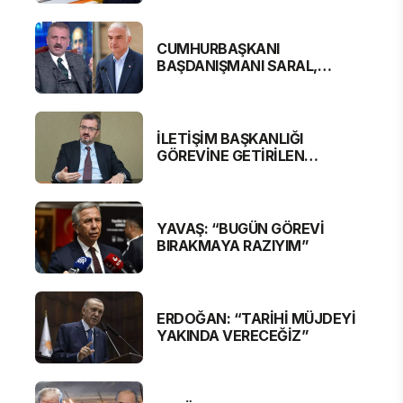
CUMHURBAŞKANI
BAŞDANIŞMANI SARAL,
BAKAN ERSOY'A SERT
ELEŞTİRİ
İLETİŞİM BAŞKANLIĞI
GÖREVİNE GETİRİLEN
BURHANETTİN DURAN'DAN
MESAJ VAR
YAVAŞ: “BUGÜN GÖREVİ
BIRAKMAYA RAZIYIM”
ERDOĞAN: “TARİHİ MÜJDEYİ
YAKINDA VERECEĞİZ”