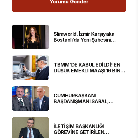
Slimworld, İzmir Karşıyaka
Bostanlı’da Yeni Şubesini
Hizmete Açtı
TBMM'DE KABUL EDİLDİ! EN
DÜŞÜK EMEKLİ MAAŞI 16 BİN
881 LİRA OLUYOR
CUMHURBAŞKANI
BAŞDANIŞMANI SARAL,
BAKAN ERSOY'A SERT
ELEŞTİRİ
İLETİŞİM BAŞKANLIĞI
GÖREVİNE GETİRİLEN