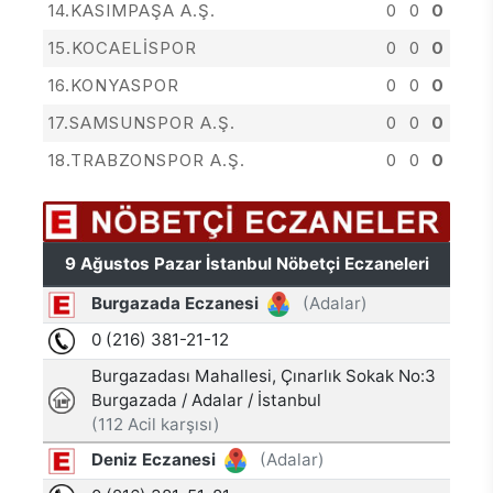
14.KASIMPAŞA A.Ş.
0
0
0
15.KOCAELİSPOR
0
0
0
16.KONYASPOR
0
0
0
17.SAMSUNSPOR A.Ş.
0
0
0
18.TRABZONSPOR A.Ş.
0
0
0