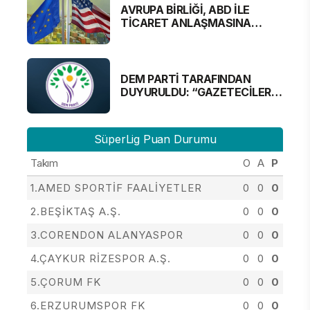
AVRUPA BİRLİĞİ, ABD İLE
TİCARET ANLAŞMASINA
YAKLAŞTI
DEM PARTİ TARAFINDAN
DUYURULDU: “GAZETECİLER
ALINMAYACAK”
SüperLig Puan Durumu
Takım
O
A
P
1.AMED SPORTİF FAALİYETLER
0
0
0
2.BEŞİKTAŞ A.Ş.
0
0
0
3.CORENDON ALANYASPOR
0
0
0
4.ÇAYKUR RİZESPOR A.Ş.
0
0
0
5.ÇORUM FK
0
0
0
6.ERZURUMSPOR FK
0
0
0