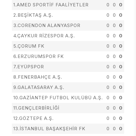
1.AMED SPORTİF FAALİYETLER
0
0
0
2.BEŞİKTAŞ A.Ş.
0
0
0
3.CORENDON ALANYASPOR
0
0
0
4.ÇAYKUR RİZESPOR A.Ş.
0
0
0
5.ÇORUM FK
0
0
0
6.ERZURUMSPOR FK
0
0
0
7.EYÜPSPOR
0
0
0
8.FENERBAHÇE A.Ş.
0
0
0
9.GALATASARAY A.Ş.
0
0
0
10.GAZİANTEP FUTBOL KULÜBÜ A.Ş.
0
0
0
11.GENÇLERBİRLİĞİ
0
0
0
12.GÖZTEPE A.Ş.
0
0
0
13.İSTANBUL BAŞAKŞEHİR FK
0
0
0