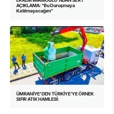
EKREM İMAMOĞLU’NDAN SERT
AÇIKLAMA: “Bu Duruşmaya
Katılmayacağım”
ÜMRANİYE'DEN TÜRKİYE’YE ÖRNEK
SIFIR ATIK HAMLESİ: