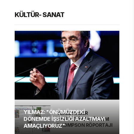
KÜLTÜR- SANAT
YILMAZ: "ÖNÜMÜZDEKİ
YEREL HABER
DÖNEMDE İŞSİZLİĞİ AZALTMAYI
GAZETESİ'NDE ÖZLEM
THOMPSON RÖPORTAJI
AMAÇLIYORUZ"