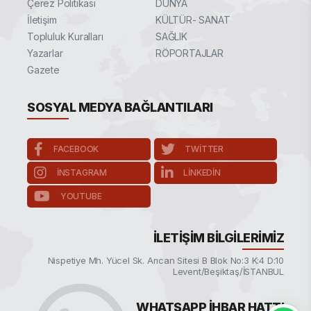
Çerez Politikası
DÜNYA
İletişim
KÜLTÜR- SANAT
Topluluk Kuralları
SAĞLIK
Yazarlar
RÖPORTAJLAR
Gazete
SOSYAL MEDYA BAĞLANTILARI
FACEBOOK
TWITTER
INSTAGRAM
LINKEDIN
YOUTUBE
İLETIŞIM BILGILERIMIZ
Nispetiye Mh. Yücel Sk. Arıcan Sitesi B Blok No:3 K:4 D:10
Levent/Beşiktaş/İSTANBUL
WHATSAPP İHBAR HATTI