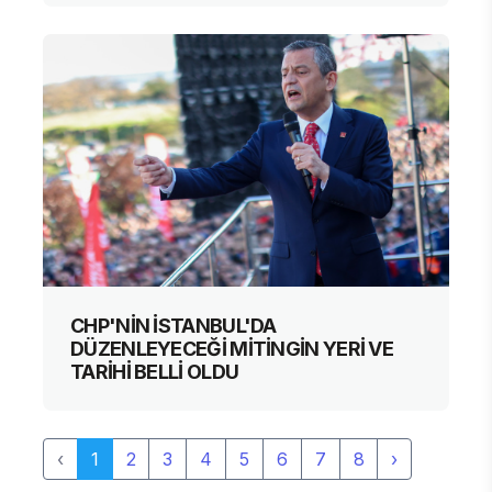
CHP'NİN İSTANBUL'DA
DÜZENLEYECEĞİ MİTİNGİN YERİ VE
TARİHİ BELLİ OLDU
‹
1
2
3
4
5
6
7
8
›