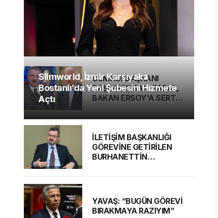
Slimworld, İzmir Karşıyaka
CUMHURBAŞKANI
Bostanlı’da Yeni Şubesini Hizmete
BAŞDANIŞMANI SARAL,
BAKAN ERSOY'A SERT
Açtı
ELEŞTİRİ
İLETİŞİM BAŞKANLIĞI
GÖREVİNE GETİRİLEN
BURHANETTİN
DURAN'DAN MESAJ VAR
YAVAŞ: “BUGÜN GÖREVİ
BIRAKMAYA RAZIYIM”