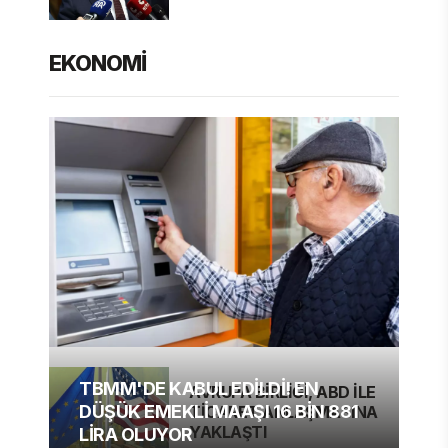
EKONOMİ
TBMM'DE KABUL EDİLDİ! EN
AVRUPA BİRLİĞİ, ABD İLE
DÜŞÜK EMEKLİ MAAŞI 16 BİN 881
TİCARET ANLAŞMASINA
YAKLAŞTI
LİRA OLUYOR