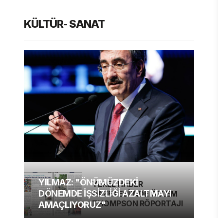
KÜLTÜR- SANAT
YILMAZ: "ÖNÜMÜZDEKİ
YEREL HABER
DÖNEMDE İŞSİZLİĞİ AZALTMAYI
GAZETESİ'NDE ÖZLEM
THOMPSON RÖPORTAJI
AMAÇLIYORUZ"