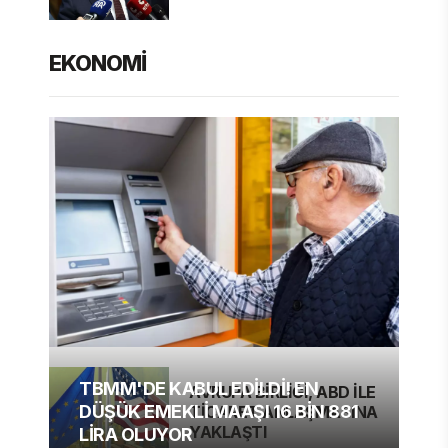
EKONOMİ
TBMM'DE KABUL EDİLDİ! EN
AVRUPA BİRLİĞİ, ABD İLE
DÜŞÜK EMEKLİ MAAŞI 16 BİN 881
TİCARET ANLAŞMASINA
YAKLAŞTI
LİRA OLUYOR