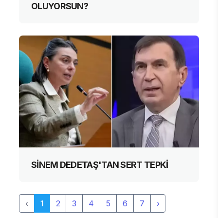
OLUYORSUN?
SİNEM DEDETAŞ'TAN SERT TEPKİ
‹
1
2
3
4
5
6
7
›