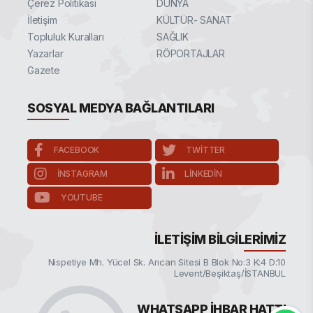
Çerez Politikası
DÜNYA
İletişim
KÜLTÜR- SANAT
Topluluk Kuralları
SAĞLIK
Yazarlar
RÖPORTAJLAR
Gazete
SOSYAL MEDYA BAĞLANTILARI
FACEBOOK
TWITTER
INSTAGRAM
LINKEDIN
YOUTUBE
İLETIŞIM BILGILERIMIZ
Nispetiye Mh. Yücel Sk. Arıcan Sitesi B Blok No:3 K:4 D:10
Levent/Beşiktaş/İSTANBUL
WHATSAPP İHBAR HATTI