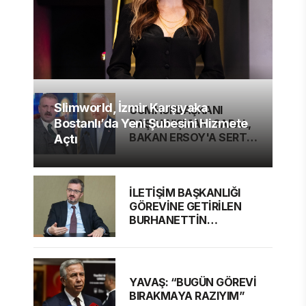
Slimworld, İzmir Karşıyaka
CUMHURBAŞKANI
Bostanlı’da Yeni Şubesini Hizmete
BAŞDANIŞMANI SARAL,
BAKAN ERSOY'A SERT
Açtı
ELEŞTİRİ
İLETİŞİM BAŞKANLIĞI
GÖREVİNE GETİRİLEN
BURHANETTİN
DURAN'DAN MESAJ VAR
YAVAŞ: “BUGÜN GÖREVİ
BIRAKMAYA RAZIYIM”