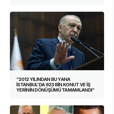
“2012 YILINDAN BU YANA
İSTANBUL'DA 923 BİN KONUT VE İŞ
YERİNİN DÖNÜŞÜMÜ TAMAMLANDI”