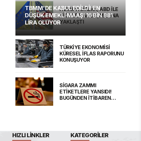
TBMM'DE KABUL EDİLDİ! EN
AVRUPA BİRLİĞİ, ABD İLE
DÜŞÜK EMEKLİ MAAŞI 16 BİN 881
TİCARET ANLAŞMASINA
YAKLAŞTI
LİRA OLUYOR
TÜRKİYE EKONOMİSİ
KÜRESEL İFLAS RAPORUNU
KONUŞUYOR
SİGARA ZAMMI
ETİKETLERE YANSIDI!
BUGÜNDEN İTİBAREN
GEÇERLİ
HIZLI LINKLER
KATEGORILER