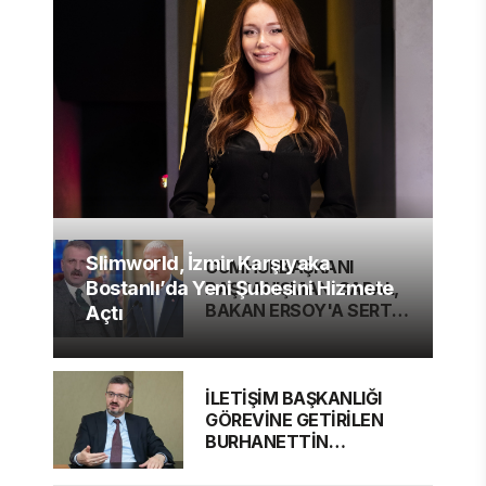
Slimworld, İzmir Karşıyaka
CUMHURBAŞKANI
Bostanlı’da Yeni Şubesini Hizmete
BAŞDANIŞMANI SARAL,
BAKAN ERSOY'A SERT
Açtı
ELEŞTİRİ
İLETİŞİM BAŞKANLIĞI
GÖREVİNE GETİRİLEN
BURHANETTİN
DURAN'DAN MESAJ VAR