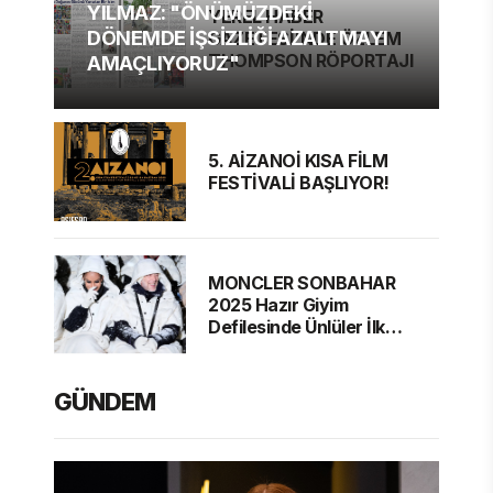
YILMAZ: "ÖNÜMÜZDEKİ
YEREL HABER
DÖNEMDE İŞSİZLİĞİ AZALTMAYI
GAZETESİ'NDE ÖZLEM
THOMPSON RÖPORTAJI
AMAÇLIYORUZ"
5. AİZANOİ KISA FİLM
FESTİVALİ BAŞLIYOR!
MONCLER SONBAHAR
2025 Hazır Giyim
Defilesinde Ünlüler İlk
Sırada
GÜNDEM