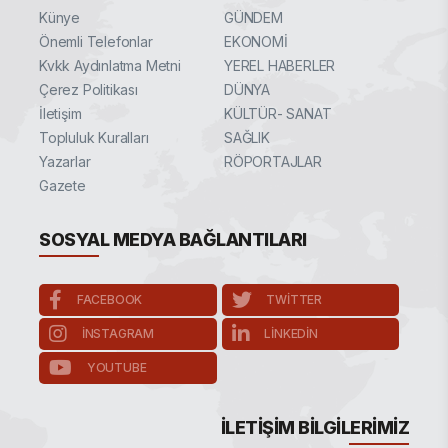
Künye
GÜNDEM
Önemli Telefonlar
EKONOMİ
Kvkk Aydınlatma Metni
YEREL HABERLER
Çerez Politikası
DÜNYA
İletişim
KÜLTÜR- SANAT
Topluluk Kuralları
SAĞLIK
Yazarlar
RÖPORTAJLAR
Gazete
SOSYAL MEDYA BAĞLANTILARI
FACEBOOK
TWITTER
INSTAGRAM
LINKEDIN
YOUTUBE
İLETIŞIM BILGILERIMIZ