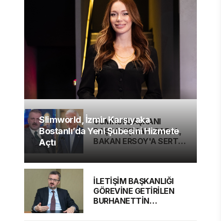
Slimworld, İzmir Karşıyaka
CUMHURBAŞKANI
Bostanlı’da Yeni Şubesini Hizmete
BAŞDANIŞMANI SARAL,
BAKAN ERSOY'A SERT
Açtı
ELEŞTİRİ
İLETİŞİM BAŞKANLIĞI
GÖREVİNE GETİRİLEN
BURHANETTİN
DURAN'DAN MESAJ VAR