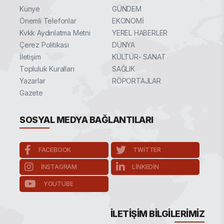
Künye
GÜNDEM
Önemli Telefonlar
EKONOMİ
Kvkk Aydınlatma Metni
YEREL HABERLER
Çerez Politikası
DÜNYA
İletişim
KÜLTÜR- SANAT
Topluluk Kuralları
SAĞLIK
Yazarlar
RÖPORTAJLAR
Gazete
SOSYAL MEDYA BAĞLANTILARI
FACEBOOK
TWITTER
INSTAGRAM
LINKEDIN
YOUTUBE
İLETIŞIM BILGILERIMIZ