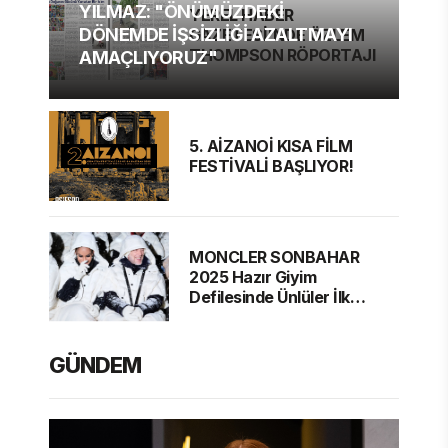
YILMAZ: "ÖNÜMÜZDEKİ
YEREL HABER
DÖNEMDE İŞSİZLİĞİ AZALTMAYI
GAZETESİ'NDE ÖZLEM
THOMPSON RÖPORTAJI
AMAÇLIYORUZ"
5. AİZANOİ KISA FİLM
FESTİVALİ BAŞLIYOR!
MONCLER SONBAHAR
2025 Hazır Giyim
Defilesinde Ünlüler İlk
Sırada
GÜNDEM