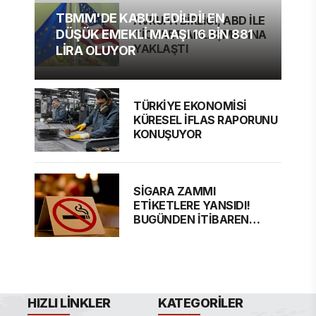
TBMM'DE KABUL EDİLDİ! EN
AVRUPA BİRLİĞİ, ABD İLE
DÜŞÜK EMEKLİ MAAŞI 16 BİN 881
TİCARET ANLAŞMASINA
YAKLAŞTI
LİRA OLUYOR
TÜRKİYE EKONOMİSİ
KÜRESEL İFLAS RAPORUNU
KONUŞUYOR
SİGARA ZAMMI
ETİKETLERE YANSIDI!
BUGÜNDEN İTİBAREN
GEÇERLİ
HIZLI LINKLER
KATEGORILER