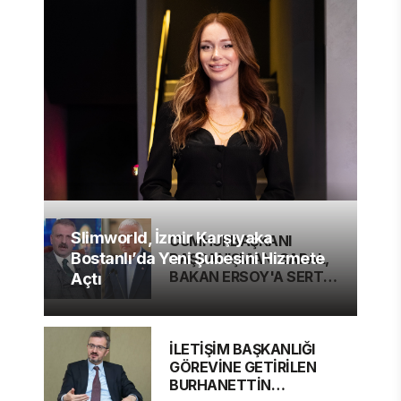
Slimworld, İzmir Karşıyaka
CUMHURBAŞKANI
Bostanlı’da Yeni Şubesini Hizmete
BAŞDANIŞMANI SARAL,
BAKAN ERSOY'A SERT
Açtı
ELEŞTİRİ
İLETİŞİM BAŞKANLIĞI
GÖREVİNE GETİRİLEN
BURHANETTİN