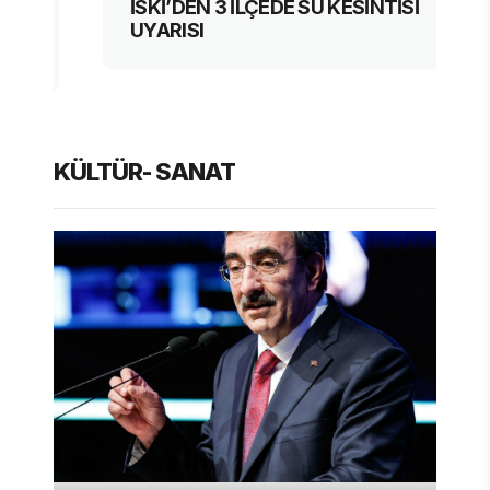
İSKİ’DEN 3 İLÇEDE SU KESİNTİSİ
UYARISI
KÜLTÜR- SANAT