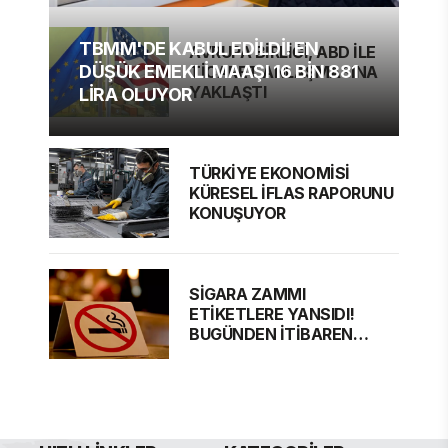
TBMM'DE KABUL EDİLDİ! EN
AVRUPA BİRLİĞİ, ABD İLE
DÜŞÜK EMEKLİ MAAŞI 16 BİN 881
TİCARET ANLAŞMASINA
YAKLAŞTI
LİRA OLUYOR
TÜRKİYE EKONOMİSİ
KÜRESEL İFLAS RAPORUNU
KONUŞUYOR
SİGARA ZAMMI
ETİKETLERE YANSIDI!
BUGÜNDEN İTİBAREN
GEÇERLİ