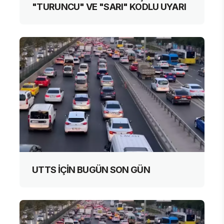
"TURUNCU" VE "SARI" KODLU UYARI
UTTS İÇİN BUGÜN SON GÜN