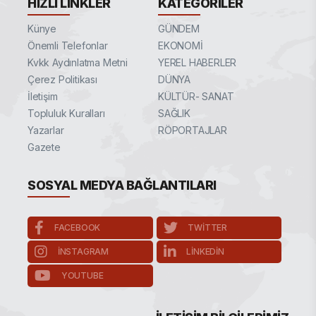
HIZLI LINKLER
KATEGORILER
Künye
GÜNDEM
Önemli Telefonlar
EKONOMİ
Kvkk Aydınlatma Metni
YEREL HABERLER
Çerez Politikası
DÜNYA
İletişim
KÜLTÜR- SANAT
Topluluk Kuralları
SAĞLIK
Yazarlar
RÖPORTAJLAR
Gazete
SOSYAL MEDYA BAĞLANTILARI
FACEBOOK
TWITTER
INSTAGRAM
LINKEDIN
YOUTUBE