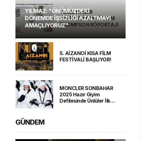
YILMAZ: "ÖNÜMÜZDEKİ
YEREL HABER
DÖNEMDE İŞSİZLİĞİ AZALTMAYI
GAZETESİ'NDE ÖZLEM
THOMPSON RÖPORTAJI
AMAÇLIYORUZ"
5. AİZANOİ KISA FİLM
FESTİVALİ BAŞLIYOR!
MONCLER SONBAHAR
2025 Hazır Giyim
Defilesinde Ünlüler İlk
Sırada
GÜNDEM