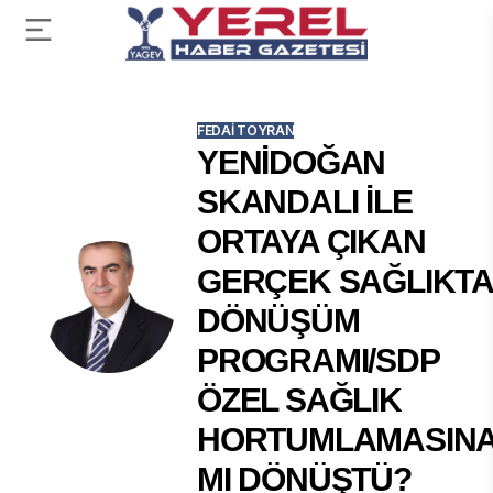
FEDAI TOYRAN
YENİDOĞAN
SKANDALI İLE
ORTAYA ÇIKAN
GERÇEK SAĞLIKT
DÖNÜŞÜM
PROGRAMI/SDP
ÖZEL SAĞLIK
HORTUMLAMASIN
MI DÖNÜŞTÜ?