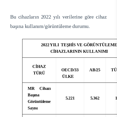
Bu cihazların 2022 yılı verilerine göre cihaz
başına kullanım/görüntüleme durumu.
2022 YILI TEŞHİS VE GÖRÜNTÜLEM
CİHAZLARININ KULLANIMI
CİHAZ
OECD/33
AB/25
TÜ
TÜRÜ
ÜLKE
MR Cihazı
Başına
5.221
5.362
Görüntüleme
Sayısı