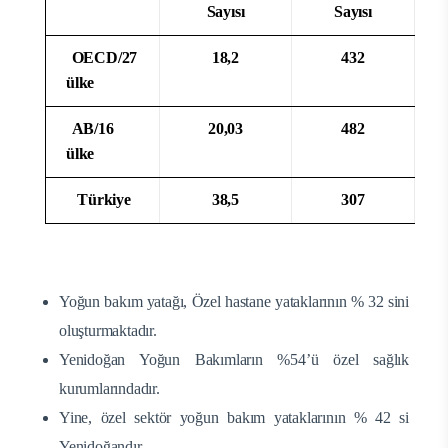
Sayısı
Sayısı
OECD/27
18,2
432
ülke
AB/16
20,03
482
ülke
Türkiye
38,5
307
Yoğun bakım yatağı, Özel hastane yataklarının % 32 sini
oluşturmaktadır.
Yenidoğan Yoğun Bakımların %54’ü özel sağlık
kurumlarındadır.
Yine, özel sektör yoğun bakım yataklarının % 42 si
Yenidoğandır.