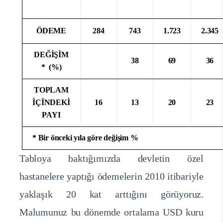
ÖDEME
284
743
1.723
2.345
DEĞİŞİM
38
69
36
* (%)
TOPLAM
İÇİNDEKİ
16
13
20
23
PAYI
* Bir önceki yıla göre değişim %
Tabloya baktığımızda devletin özel
hastanelere yaptığı ödemelerin 2010 itibariyle
yaklaşık 20 kat arttığını görüyoruz.
Malumunuz bu dönemde ortalama USD kuru